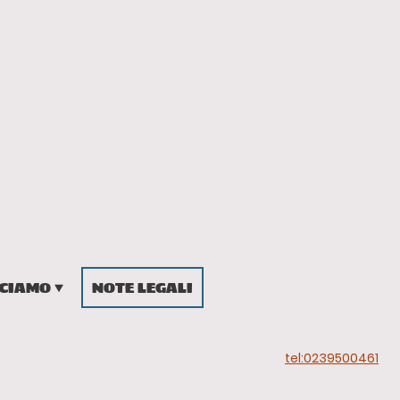
CCIAMO
NOTE LEGALI
tel:0239500461